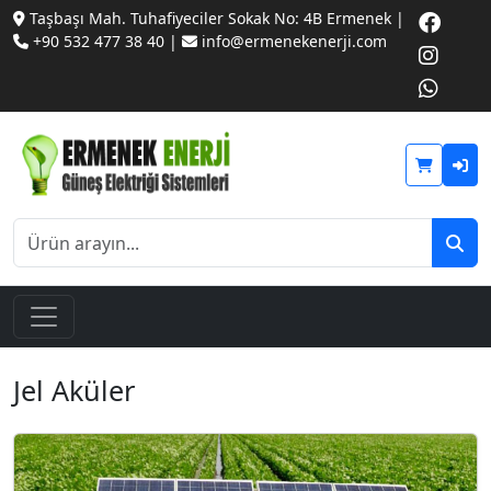
Taşbaşı Mah. Tuhafiyeciler Sokak No: 4B Ermenek |
+90 532 477 38 40 |
info@ermenekenerji.com
Jel Aküler