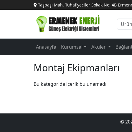
Taşbaşı Mah. Tuhafiyeciler Sokak No: 4B Ermen
Anasayfa
Kurumsal
Aküler
Bağlan
Montaj Ekipmanları
Bu kategoride içerik bulunamadı.
© 202