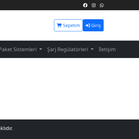
Sepetim
Giriş
Paket Sistemleri
Şarj Regülatörleri
İletişim
lıdır.