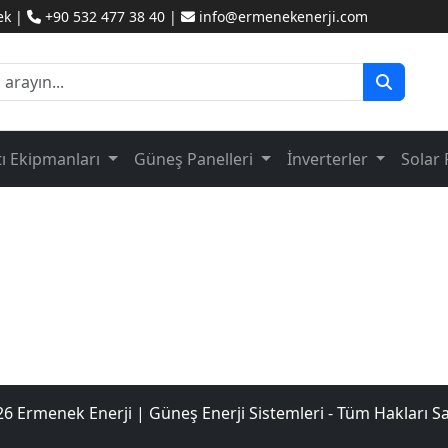
ek |
+90 532 477 38 40 |
info@ermenekenerji.com
tı Ekipmanları
Güneş Panelleri
İnverterler
Solar 
6 Ermenek Enerji | Güneş Enerji Sistemleri - Tüm Hakları Sak