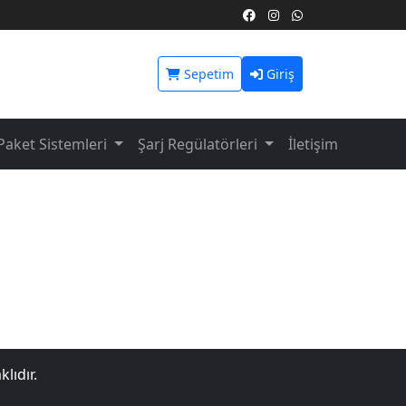
Sepetim
Giriş
Paket Sistemleri
Şarj Regülatörleri
İletişim
lıdır.