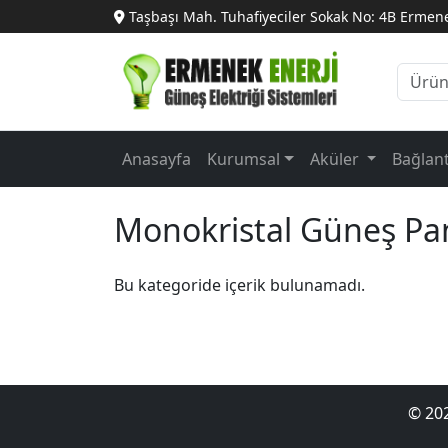
Taşbaşı Mah. Tuhafiyeciler Sokak No: 4B Ermen
Anasayfa
Kurumsal
Aküler
Bağlan
Monokristal Güneş Pan
Bu kategoride içerik bulunamadı.
© 202