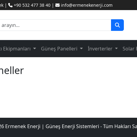
ek |
+90 532 477 38 40 |
info@ermenekenerji.com
tı Ekipmanları
Güneş Panelleri
İnverterler
Solar 
eller
6 Ermenek Enerji | Güneş Enerji Sistemleri - Tüm Hakları Sak