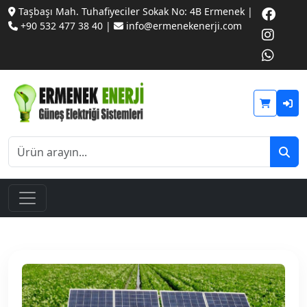
Taşbaşı Mah. Tuhafiyeciler Sokak No: 4B Ermenek |
+90 532 477 38 40 |
info@ermenekenerji.com