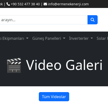
ek |
+90 532 477 38 40 |
info@ermenekenerji.com
tı Ekipmanları
Güneş Panelleri
İnverterler
Solar 
🎬 Video Galeri
Tüm Videolar