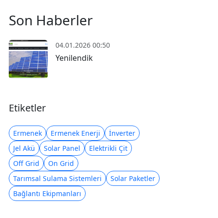
Son Haberler
04.01.2026 00:50
Yenilendik
Etiketler
Ermenek
Ermenek Enerji
İnverter
Jel Akü
Solar Panel
Elektrikli Çit
Off Grid
On Grid
Tarımsal Sulama Sistemleri
Solar Paketler
Bağlantı Ekipmanları