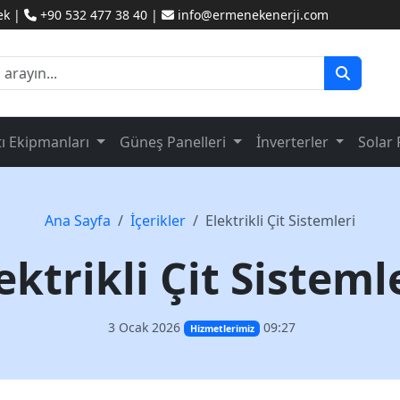
ek |
+90 532 477 38 40 |
info@ermenekenerji.com
tı Ekipmanları
Güneş Panelleri
İnverterler
Solar 
Ana Sayfa
İçerikler
Elektrikli Çit Sistemleri
ektrikli Çit Sisteml
3 Ocak 2026
09:27
Hizmetlerimiz