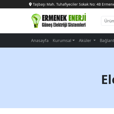
Taşbaşı Mah. Tuhafiyeciler Sokak No: 4B Ermen
Anasayfa
Kurumsal
Aküler
Bağlan
El