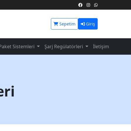
Sepetim
Giriş
Paket Sistemleri
Şarj Regülatörleri
İletişim
eri